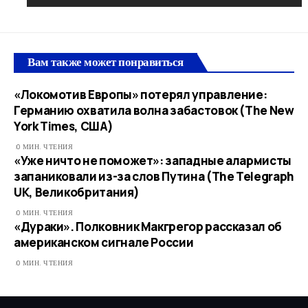
Вам также может понравиться
«Локомотив Европы» потерял управление:
Германию охватила волна забастовок (The New
York Times, США)
0 МИН. ЧТЕНИЯ
«Уже ничто не поможет»: западные алармисты
запаниковали из-за слов Путина (The Telegraph
UK, Великобритания)
0 МИН. ЧТЕНИЯ
«Дураки». Полковник Макгрегор рассказал об
американском сигнале России
0 МИН. ЧТЕНИЯ