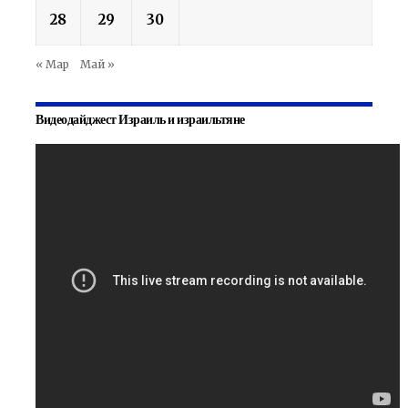
28
29
30
« Мар
Май »
Видеодайджест Израиль и израильтяне