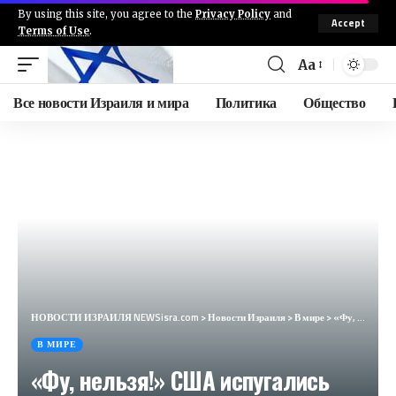
By using this site, you agree to the
Privacy Policy
and
Accept
Terms of Use
.
Aa
Все новости Израиля и мира
Политика
Общество
НОВОСТИ ИЗРАИЛЯ NEWSisra.com
>
Новости Израиля
>
В мире
>
«Фу, нельзя!» США испугались желания Европы украсть российские деньги
В МИРЕ
«Фу, нельзя!» США испугались