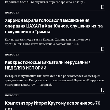
Израиль и ХАМАС вернулись к переговорам по «плану…
НОВОСТИ
Харрис набрала голоса для выдвижения,
операция ЦАХАЛ в Хан-Юнисе, слушания из-за
покушения на Трампа
Как проходит подготовка Камалы Харрис к выдвижению в
президенты США и что известно о состоянии Джо…
НОВОСТИ
Как крестоносцы захватили Иерусалим /
НЕДЕЛЯ В ИСТОРИИ
Историк и журналист Николай Лебедев рассказывает об истории
средневекового Иерусалимского королевства#Израиль #Иерусалим
#историяSTMEGI TV — Первый…
НОВОСТИ
Композитору Игорю Крутому исполнилось 70
лет.