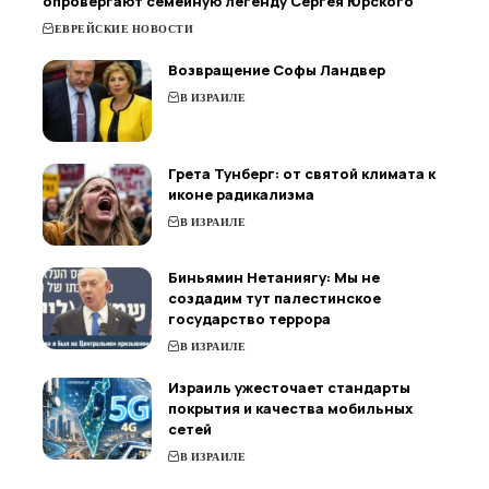
опровергают семейную легенду Сергея Юрского
ЕВРЕЙСКИЕ НОВОСТИ
Возвращение Софы Ландвер
В ИЗРАИЛЕ
Грета Тунберг: от святой климата к
иконе радикализма
В ИЗРАИЛЕ
Биньямин Нетаниягу: Мы не
создадим тут палестинское
государство террора
В ИЗРАИЛЕ
Израиль ужесточает стандарты
покрытия и качества мобильных
сетей
В ИЗРАИЛЕ