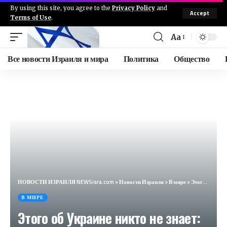
By using this site, you agree to the
Privacy Policy
and
Accept
Terms of Use
.
Aa
Все новости Израиля и мира
Политика
Общество
НОВОСТИ ИЗРАИЛЯ NEWSisra.com
>
Новости Израиля
>
В мире
>
Этого об Украине никто не знает: в США рассказали о главной тайне Байдена (The American Conservative, США)
В МИРЕ
Этого об Украине никто не знает: