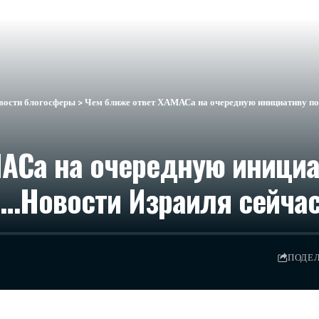
вости блогосферы
>
Чем ближе ответ ХАМАСа на очередную инициативу по 
АСа на очередную инициат
…​Новости Израиля сейча
ПОДЕ