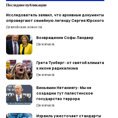
Последние публикации
Исследователь заявил, что архивные документы
опровергают семейную легенду Сергея Юрского
ЕВРЕЙСКИЕ НОВОСТИ
Возвращение Софы Ландвер
В ИЗРАИЛЕ
Грета Тунберг: от святой климата
к иконе радикализма
В ИЗРАИЛЕ
Биньямин Нетаниягу: Мы не
создадим тут палестинское
государство террора
В ИЗРАИЛЕ
Израиль ужесточает стандарты