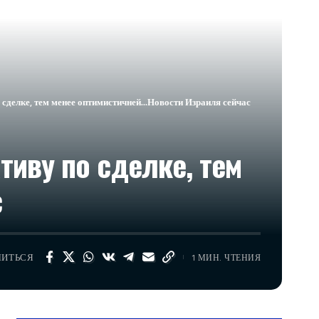
сделке, тем менее оптимистичней…​Новости Израиля сейчас
иву по сделке, тем
с
ЛИТЬСЯ
1 МИН. ЧТЕНИЯ