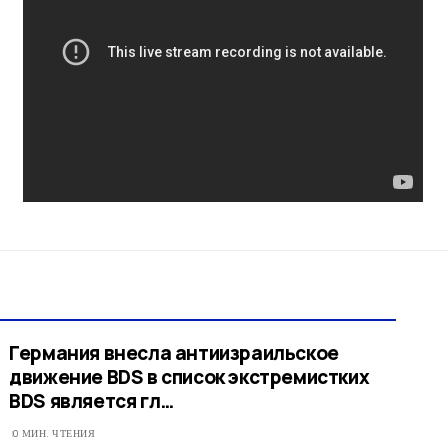
Германия внесла антиизраильское
движение BDS в список экстремистких
BDS является гл…
0 МИН. ЧТЕНИЯ