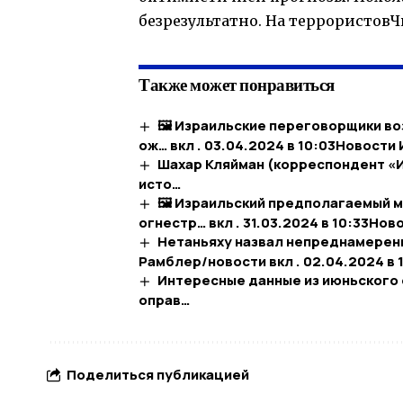
безрезультатно. На террористовЧ
Также может понравиться
🖼 Израильские переговорщики во
ож… вкл . 03.04.2024 в 10:03​Новости
Шахар Кляйман (корреспондент «И
исто…
🖼 Израильский предполагаемый м
огнестр… вкл . 31.03.2024 в 10:33​Но
Нетаньяху назвал непреднамеренн
Рамблер/новости вкл . 02.04.2024 в 
Интересные данные из июньского о
оправ…
Поделиться публикацией