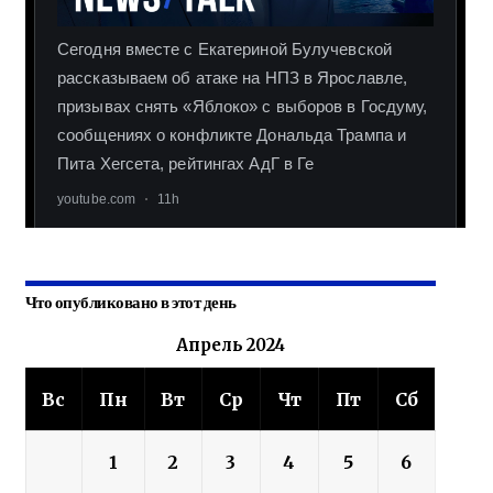
Что опубликовано в этот день
Апрель 2024
Вс
Пн
Вт
Ср
Чт
Пт
Сб
1
2
3
4
5
6