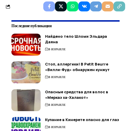
Последние публикации
Найдено тело Шломи Эльдара
Даяна
В ИЗРАИЛЕ
Стоп, аллергики! В Petit Beurre
«Вилли-Фуд» обнаружен кунжут
В ИЗРАИЛЕ
Опасные средства для волос в
«Мерказ ха-Халакот»
В ИЗРАИЛЕ
Купание в Кинерете опасно для глаз
В ИЗРАИЛЕ