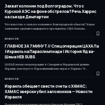
Захват колонии под Волгоградом. Что с
Курской АЭС на фоне обстрелов? Речь Харрис
на съезде Демпартии
Что известно о захвате колонии в Волгоградской области? Какие
заявления сделали кандидаты в президенты США Камала…
НОВОСТИ
ГЛАВНОЕ ЗА 7 МИНУТ // Спецоперация ЦАХАЛа
| Израиль на Параолимпиаде | История Яд ва-
Шема HEB SUBS
ЦАХАЛ начал спецоперацию в Самарии и Иорданской долине
Израиль участвует в Параолимпийских играх в Париже 71…
НОВОСТИ
Израиль обещает свести счеты с ХАМАС;
ХАМАС зверски убил заложников — Новости
Израиля
Пожертвуй на развитие проекта Новости Израиля ТВ 7: