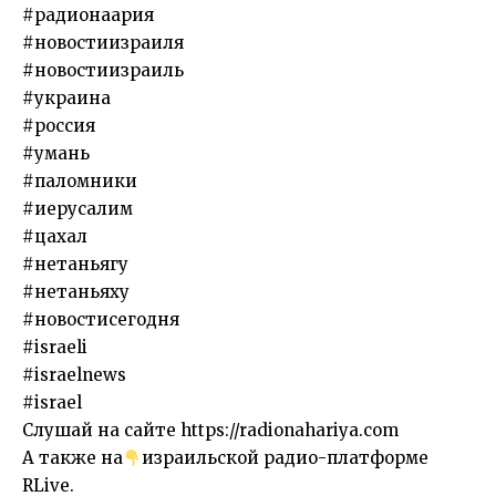
#радионаария
#новостиизраиля
#новостиизраиль
#украина
#россия
#умань
#паломники
#иерусалим
#цахал
#нетаньягу
#нетаньяху
#новостисегодня
#israeli
#israelnews
#israel
Слушай на сайте https://radionahariya.com
А также на
израильской радио-платформе
RLive.