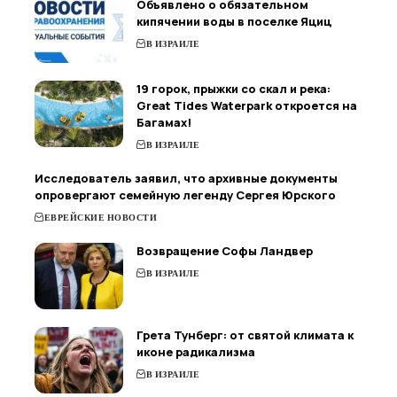
Объявлено о обязательном
кипячении воды в поселке Яциц
В ИЗРАИЛЕ
19 горок, прыжки со скал и река:
Great Tides Waterpark откроется на
Багамах!
В ИЗРАИЛЕ
Исследователь заявил, что архивные документы
опровергают семейную легенду Сергея Юрского
ЕВРЕЙСКИЕ НОВОСТИ
Возвращение Софы Ландвер
В ИЗРАИЛЕ
Грета Тунберг: от святой климата к
иконе радикализма
В ИЗРАИЛЕ