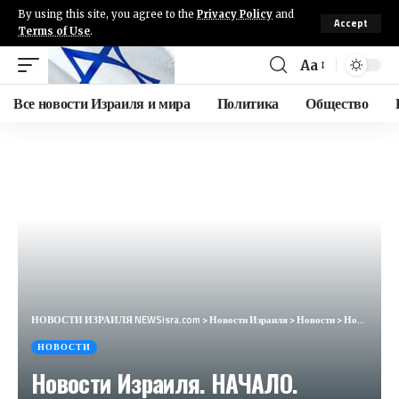
By using this site, you agree to the
Privacy Policy
and
Accept
Terms of Use
.
Aa
Все новости Израиля и мира
Политика
Общество
НОВОСТИ ИЗРАИЛЯ NEWSisra.com
>
Новости Израиля
>
Новости
>
Новости Израиля. НАЧАЛО. Выпуск 612. Радио Наария #новостиизраиля #израиль
НОВОСТИ
Новости Израиля. НАЧАЛО.