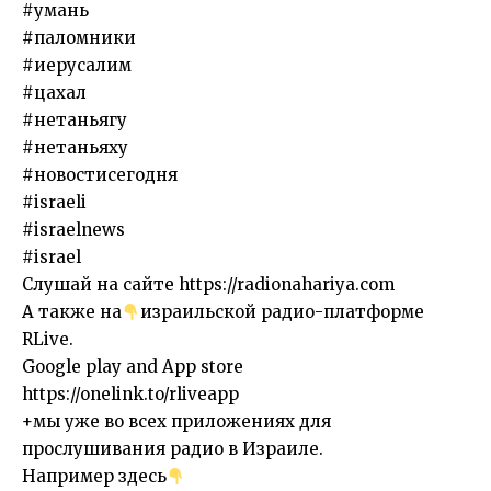
#умань
#паломники
#иерусалим
#цахал
#нетаньягу
#нетаньяху
#новостисегодня
#israeli
#israelnews
#israel
Слушай на сайте https://radionahariya.com
А также на
израильской радио-платформе
RLive.
Google play and App store
https://onelink.to/rliveapp
+мы уже во всех приложениях для
прослушивания радио в Израиле.
Например здесь