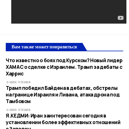
Вам также может понравиться
Что известно о боях под Курском? Новый лидер
ХАМАС о сделке с Израилем. Трамп за дебаты с
Харрис
0 МИН. ЧТЕНИЯ
Трамп победил Байдена в дебатах, обстрелы
на границе Израиля и Ливана, атака дрона под
Тамбовом
0 МИН. ЧТЕНИЯ
Я.КЕДМИ: Иран заинтересован сегодня в
установлении более эффективных отношений
с Западом