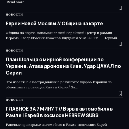
Read More ​
НОВОСТИ
Евреи Новой Москвы // Община на карте
Община на карте. Новомосковский Еврейский Центр и раввин
Исроэль Лазар#Россия #Москва #иудаизм STMEGI TV — Первый…
НОВОСТИ
План Шольца о мирной конференции по
Украине. Атака дронов на Киев. Удар ЦАХАЛ по
Сирии
Что известно о пострадавших в результате ударов Израиля по
объектам в провинции Хама в Сирии? За…
НОВОСТИ
ГЛАВНОЕ ЗА 7 МИНУТ // Взрыв автомобиля в
Рамле | Еврей в космосе HEBREW SUBS
Раненые при взрыве автомобиля в Рамле скончалисьЕврей-