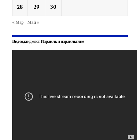
28
29
30
« Мар
Май »
Видеодайджест Израиль и израильтяне