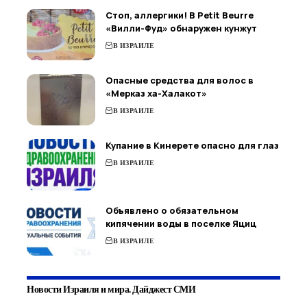
Стоп, аллергики! В Petit Beurre
«Вилли-Фуд» обнаружен кунжут
В ИЗРАИЛЕ
Опасные средства для волос в
«Мерказ ха-Халакот»
В ИЗРАИЛЕ
Купание в Кинерете опасно для глаз
В ИЗРАИЛЕ
Объявлено о обязательном
кипячении воды в поселке Яциц
В ИЗРАИЛЕ
Новости Израиля и мира. Дайджест СМИ