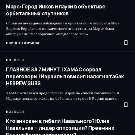
Марс: Город Инков и пауки в объективе
орбитальных спутников
Согласно последним наблюдениям орбитального аппарата Mars
Express Еврейского космического агентства, на Марсе были
обнаружены своеобразные «паукообразные»…
НОВОСТИ ИЗРАИЛЯ
НОВОСТИ
ГЛАВНОЕ ЗА 7 МИНУТ | ХАМАС сорвал
переговоры | Израиль повысил налог на табак
HEBREW SUBS
ХАМАС отказался предоставить Израилю списки заложников В
Израиле повысили налог на табачные изделия В России вышла…
НОВОСТИ
Кто виновен в гибели Навального? Юлия
Навальная — лидер оппозиции? Преемник
Путина будет диктатором?