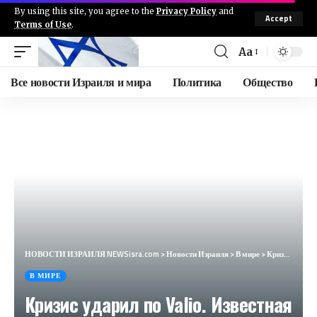
By using this site, you agree to the
Privacy Policy
and
Accept
Terms of Use
.
Aa
Все новости Израиля и мира
Политика
Общество
НОВОСТИ ИЗРАИЛЯ NEWSisra.com
>
Новости Израиля
>
В мире
>
Кризис ударил по Valio. Известная финская компания закрывает два завода (Demokraatti, Финляндия)
В МИРЕ
Кризис ударил по Valio. Известная