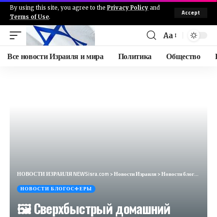
By using this site, you agree to the
Privacy Policy
and
Accept
Terms of Use
.
Aa
Все новости Израиля и мира
Политика
Общество
НОВОСТИ ИЗРАИЛЯ NEWSisra.com
>
Новости Израиля
>
Новости блогосферы
НОВОСТИ БЛОГОСФЕРЫ
🖼 Сверхбыстрый домашний