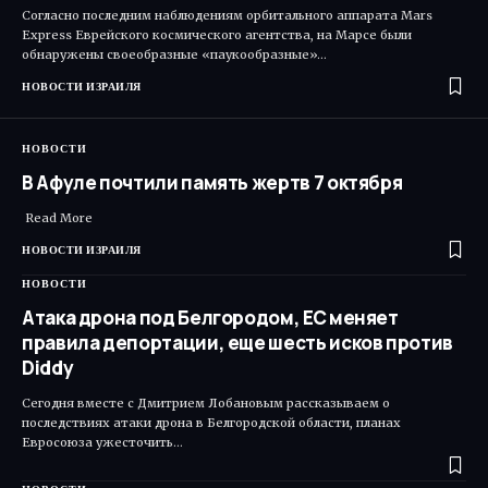
Согласно последним наблюдениям орбитального аппарата Mars
Express Еврейского космического агентства, на Марсе были
обнаружены своеобразные «паукообразные»…
НОВОСТИ ИЗРАИЛЯ
НОВОСТИ
В Афуле почтили память жертв 7 октября
Read More ​
НОВОСТИ ИЗРАИЛЯ
НОВОСТИ
Атака дрона под Белгородом, ЕС меняет
правила депортации, еще шесть исков против
Diddy
Сегодня вместе с Дмитрием Лобановым рассказываем о
последствиях атаки дрона в Белгородской области, планах
Евросоюза ужесточить…