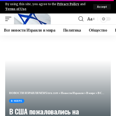
By using this site, you agree to the
Privacy Policy
and
Accept
Terms of Use
.
Aa
Все новости Израиля и мира
Политика
Общество
НОВОСТИ ИЗРАИЛЯ NEWSisra.com
>
Новости Израиля
>
В мире
>
В США пожаловались на «российскую пропаганду» — она проникла в конгресс (The American Conservative, США)
В МИРЕ
В США пожаловались на