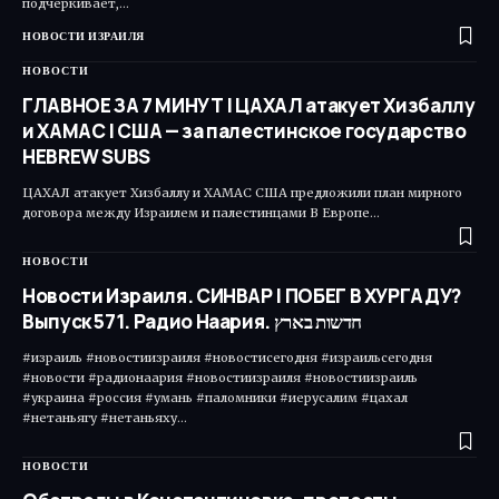
подчеркивает,…
НОВОСТИ ИЗРАИЛЯ
НОВОСТИ
ГЛАВНОЕ ЗА 7 МИНУТ | ЦАХАЛ атакует Хизбаллу
и ХАМАС | США — за палестинское государство
HEBREW SUBS
ЦАХАЛ атакует Хизбаллу и ХАМАС США предложили план мирного
договора между Израилем и палестинцами В Европе…
НОВОСТИ
Новости Израиля. СИНВАР | ПОБЕГ В ХУРГАДУ?
Выпуск 571. Радио Наария. חדשות בארץ
#израиль #новостиизраиля #новостисегодня #израильсегодня
#новости #радионаария #новостиизраиля #новостиизраиль
#украина #россия #умань #паломники #иерусалим #цахал
#нетаньягу #нетаньяху…
НОВОСТИ