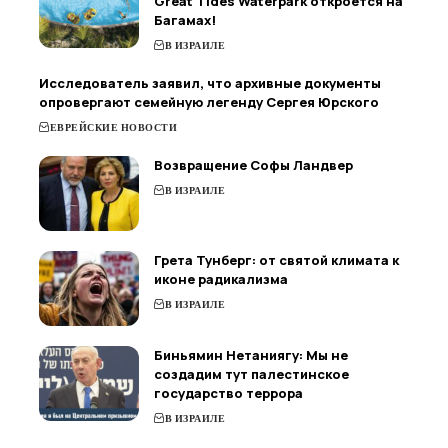
Great Tides Waterpark откроется на
Багамах!
В ИЗРАИЛЕ
Исследователь заявил, что архивные документы
опровергают семейную легенду Сергея Юрского
ЕВРЕЙСКИЕ НОВОСТИ
Возвращение Софы Ландвер
В ИЗРАИЛЕ
Грета Тунберг: от святой климата к
иконе радикализма
В ИЗРАИЛЕ
Биньямин Нетаниягу: Мы не
создадим тут палестинское
государство террора
В ИЗРАИЛЕ