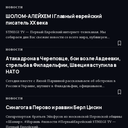
НОВОСТИ
ШОЛОМ-АЛЕЙХЕМ | Главный еврейский
писатель ХХ века
STMEGI TV — Первый Еврейский интернет-телеканал. Мы
собираем для Вас свежие новости со всего мира, публикуем…
НОВОСТИ
Атака дрона в Череповце, бои возле Авдеевки,
стрельба в Филадельфии, Швеция вступила в
НАТО
Сегодня вместе с Лизой Паршиной рассказываем об обстрелах в
России и Украине, шутинге в Филадельфии, официальном…
НОВОСТИ
Синагога в Перово и раввин Берл Цисин
Спецрепортаж братьев Эйхфусов из московской Перовской общины
«Шамир». #Израиль #новости #ПервыйЕврейский STMEGI TV —
Первый Еврейский…