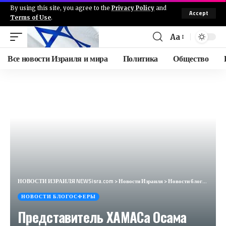
By using this site, you agree to the
Privacy Policy
and
Accept
Terms of Use
.
Aa
Все новости Израиля и мира
Политика
Общество
НОВОСТИ ИЗРАИЛЯ NEWSisra.com
>
Новости Израиля
>
Новости блогосферы
НОВОСТИ БЛОГОСФЕРЫ
Представитель ХАМАСа Осама