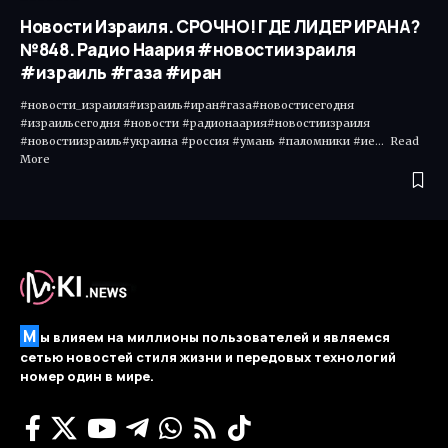
Новости Израиля. СРОЧНО! ГДЕ ЛИДЕР ИРАНА?
№848. Радио Наария #новостиизраиля
#израиль #газа #иран
#новости_израиля#израиль#иран#газа#новостисегодня
#израильсегодня #новости #радионаария#новостиизраиля
#новостиизраиль#украина #россия #умань #паломники #ие... Read
More ​
М
ы влияем на миллионы пользователей и являемся
сетью новостей стиля жизни и передовых технологий
номер один в мире.