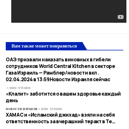
Вам также может понравиться
ОАЭ призвали наказать виновных в гибели
сотрудников World Central Kitchen в секторе
Газа Израиль — Рамблер/новости вкл .
02.04.2024 в 13:59​Новости Израиля сейчас
1 МИН. ЧТЕНИЯ
«Клалит» заботится о вашем здоровье каждый
день
НОВОСТИ ИЗРАИЛЯ
1 МИН. ЧТЕНИЯ
ХАМАС и «Исламский джихад» взяли на себя
ответственность за вчерашний теракт в Те…