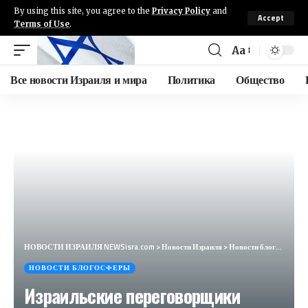
By using this site, you agree to the
Privacy Policy
and
Accept
Terms of Use
.
Aa
Все новости Израиля и мира
Политика
Общество
НОВОСТИ ИЗРАИЛЯ NEWSisra.com
>
Новости Израиля
>
Новости блогосферы
НОВОСТИ БЛОГОСФЕРЫ
Израильские переговорщики