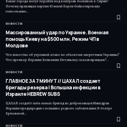
Какие города могут перейти под контроль боевиков в Сирии?
Почему правящая партия Южной Кореи бойкотировала
голосование…
НОВОСТИ
Массированный удар по Украине. Военная
помощь Киеву на $500 млн. Режим ЧП в
Молдове
Что известно об утренней атаке по объектам энергетики Украины?
Что премьер Израиля Беньямин Нетаньяху сказал иранцам?…
НОВОСТИ
ГЛАВНОЕ ЗА 7 МИНУТ // ЦАХАЛ создает
бригады резерва | Вспышка инфекции в
Израиле HEBREW SUBS
ЦАХАЛ создаёт пять новых бригад из добровольцевМинздрав
Израиля предупредил о вспышке редкого заболевания В театре
Ермоловой…
НОВОСТИ