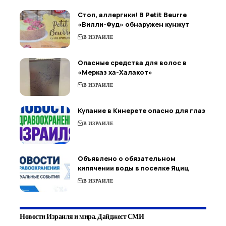
Стоп, аллергики! В Petit Beurre
«Вилли-Фуд» обнаружен кунжут
В ИЗРАИЛЕ
Опасные средства для волос в
«Мерказ ха-Халакот»
В ИЗРАИЛЕ
Купание в Кинерете опасно для глаз
В ИЗРАИЛЕ
Объявлено о обязательном
кипячении воды в поселке Яциц
В ИЗРАИЛЕ
Новости Израиля и мира. Дайджест СМИ