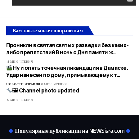
Вам также может понравиться
Проникли в святая святых разведки без каких-
либо препятствий В ночь с Дня памяти ж…
3 МИН. ЧТЕНИЯ
Ну и опять точечная ликвидация в Дамаске.
Удар нанесен по дому, примыкающему к т…
НОВОСТИ ИЗРАИЛЯ
0 МИН. ЧТЕНИЯ
🖼 Channel photo updated
0 МИН. ЧТЕНИЯ
Популярные публикации на NEWSisra.com