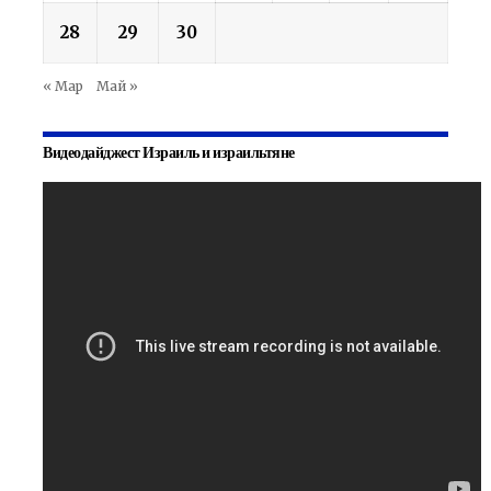
28
29
30
« Мар
Май »
Видеодайджест Израиль и израильтяне