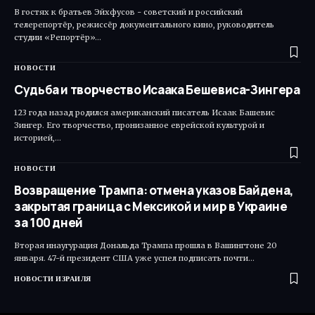
В гостях к братьев Эйхфусов - советский и российский
телерепортёр, режиссёр документального кино, руководитель
студии «Репортёр»…
НОВОСТИ
Судьба и творчество Исаака Бешевиса-Зингера
123 года назад родился американский писатель Исаак Башевис
Зингер. Его творчество, пронизанное еврейской культурой и
историей,…
НОВОСТИ
Возвращение Трампа: отмена указов Байдена,
закрытая граница с Мексикой и мир в Украине
за 100 дней
Вторая инаугурация Дональда Трампа прошла в Вашингтоне 20
января. 47-й президент США уже успел подписать почти…
НОВОСТИ ИЗРАИЛЯ