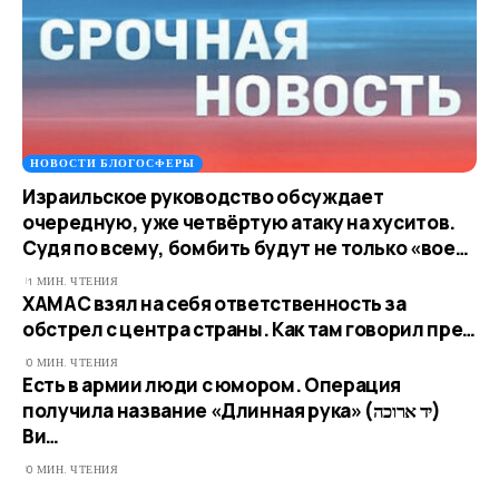
НОВОСТИ БЛОГОСФЕРЫ
Израильское руководство обсуждает
очередную, уже четвёртую атаку на хуситов.
Судя по всему, бомбить будут не только «вое…
1 МИН. ЧТЕНИЯ
ХАМАС взял на себя ответственность за
обстрел с центра страны. Как там говорил пре…
0 МИН. ЧТЕНИЯ
Есть в армии люди с юмором. Операция
получила название «Длинная рука» (יד ארוכה)
Ви…
0 МИН. ЧТЕНИЯ