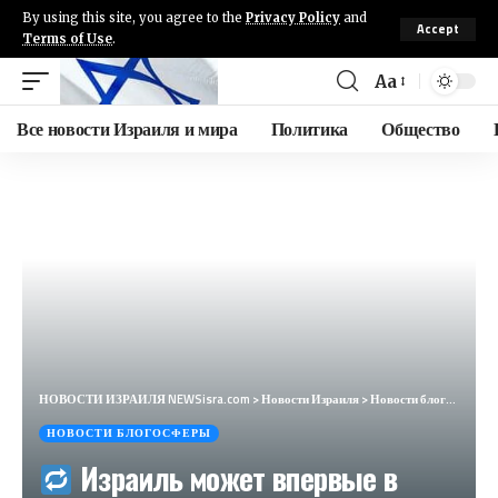
By using this site, you agree to the
Privacy Policy
and
Accept
Terms of Use
.
Aa
Все новости Израиля и мира
Политика
Общество
НОВОСТИ ИЗРАИЛЯ NEWSisra.com
>
Новости Израиля
>
Новости блогосферы
НОВОСТИ БЛОГОСФЕРЫ
Израиль может впервые в