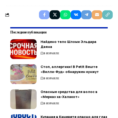
Последние публикации
Найдено тело Шломи Эльдара
Даяна
В ИЗРАИЛЕ
Стоп, аллергики! В Petit Beurre
«Вилли-Фуд» обнаружен кунжут
В ИЗРАИЛЕ
Опасные средства для волос в
«Мерказ ха-Халакот»
В ИЗРАИЛЕ
Купание в Кинерете опасно для глаз