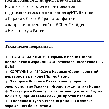
Подписывайтесь на @RTVINews лайки!
Если хотите отвлечься от новостей,
подписывайтесь на наш канал @RTVItainment
#Израиль #Газа #Иран #конфликт
#напряженность #война #США #Байден
#Нетаньяху #Раиси
Также может понравиться
ГЛАВНОЕ ЗА 7 МИНУТ | Взрывы в Иране | Новое
посольство в Израиле | ООН отказала Палестине HEB
SUBS
КОРПУНКТ от 15.12.24 // Израиль-Сирия: военный
переворот в регионе | Прямой эфир
Паводки в России и Казахстане, удары по
энергосистеме Украины, Израиль ждет атаку Ирана
Эвакуация в Оренбурге из-за паводка, новый удар
по ЗАЭС, Турция ввела санкции против Израиля
В поселке Штула выявлена домашняя собака
зараженная бешенством