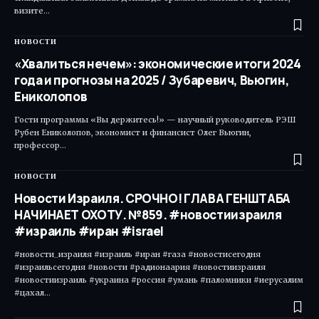
визите…
НОВОСТИ
«Хвалиться нечем»: экономические итоги 2024
года и прогнозы на 2025 / Зубаревич, Вьюгин,
Ениколопов
Гости программы «Вы держитесь!» — научный руководитель РЭШ
Рубен Ениколопов, экономист и финансист Олег Вьюгин,
профессор…
НОВОСТИ
Новости Израиля. СРОЧНО! ГЛАВА ГЕНШТАБА
НАЧИНАЕТ ОХОТУ. №859. #новостиизраиля
#израиль #иран #israel
#новости_израиля #израиль #иран #газа #новостисегодня
#израильсегодня #новости #радионаария #новостиизраиля
#новостиизраиль #украина #россия #умань #паломники #иерусалим
#цахал…