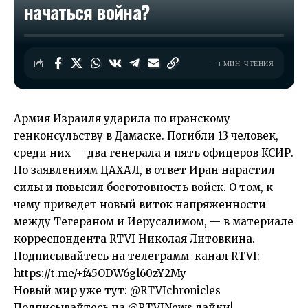
начаться война?
1 МИН. ЧТЕНИЯ
Армия Израиля ударила по иранскому
генконсульству в Дамаске. Погибли 13 человек,
среди них — два генерала и пять офицеров КСИР.
По заявлениям ЦАХАЛ, в ответ Иран нарастил
силы и повысил боеготовность войск. О том, к
чему приведет новый виток напряженности
между Тегераном и Иерусалимом, — в материале
корреспондента RTVI Николая Литовкина.
Подписывайтесь на телеграмм-канал RTVI:
https://t.me/+f45ODW6gl60zY2My
Новый мир уже тут: @RTVIchronicles
Подписывайтесь на @RTVINews лайки!