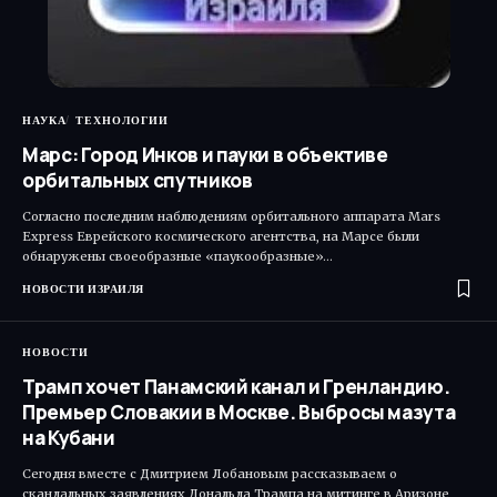
НАУКА
ТЕХНОЛОГИИ
Марс: Город Инков и пауки в объективе
орбитальных спутников
Согласно последним наблюдениям орбитального аппарата Mars
Express Еврейского космического агентства, на Марсе были
обнаружены своеобразные «паукообразные»…
НОВОСТИ ИЗРАИЛЯ
НОВОСТИ
Трамп хочет Панамский канал и Гренландию.
Премьер Словакии в Москве. Выбросы мазута
на Кубани
Сегодня вместе с Дмитрием Лобановым рассказываем о
скандальных заявлениях Дональда Трампа на митинге в Аризоне,