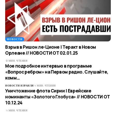
НОВОСТИ
Взрыв в Ришон ле-Ционе | Теракт в Новом
Орлеане // НОВОСТИ ОТ 02.01.25
0 МИН. ЧТЕНИЯ
Мое подробное интервью в программе
«Вопрос ребром» на Первом радио. Слушайте,
комм…
НОВОСТИ ИЗРАИЛЯ
1 МИН. ЧТЕНИЯ
Уничтожение флота Сирии | Еврейские
номинанты «Золотого Глобуса» // НОВОСТИ ОТ
10.12.24
1 МИН. ЧТЕНИЯ