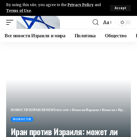
By using this site, you agree to the
Privacy Policy
and
Accept
Terms of Use
.
Aa
Все новости Израиля и мира
Политика
Общество
НОВОСТИ ИЗРАИЛЯ NEWSisra.com
>
Новости Израиля
>
Новости
>
Иран против Израиля: может ли начаться война?
НОВОСТИ
Иран против Израиля: может ли