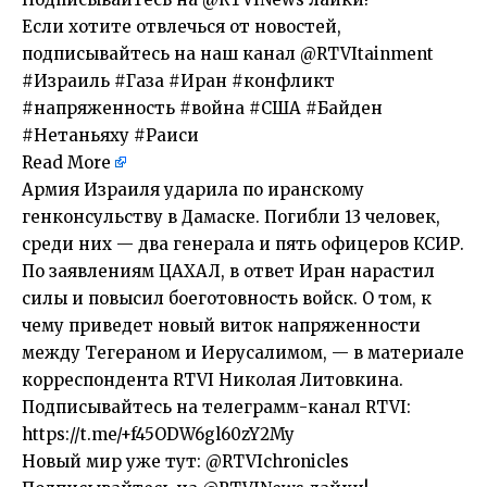
Если хотите отвлечься от новостей,
подписывайтесь на наш канал @RTVItainment
#Израиль #Газа #Иран #конфликт
#напряженность #война #США #Байден
#Нетаньяху #Раиси
Read More
​Армия Израиля ударила по иранскому
генконсульству в Дамаске. Погибли 13 человек,
среди них — два генерала и пять офицеров КСИР.
По заявлениям ЦАХАЛ, в ответ Иран нарастил
силы и повысил боеготовность войск. О том, к
чему приведет новый виток напряженности
между Тегераном и Иерусалимом, — в материале
корреспондента RTVI Николая Литовкина.
Подписывайтесь на телеграмм-канал RTVI:
https://t.me/+f45ODW6gl60zY2My
Новый мир уже тут: @RTVIchronicles