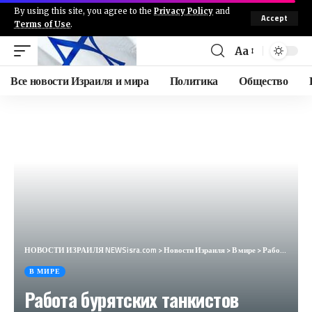
By using this site, you agree to the
Privacy Policy
and
Accept
Terms of Use
.
Aa
Все новости Израиля и мира
Политика
Общество
НОВОСТИ ИЗРАИЛЯ NEWSisra.com
>
Новости Израиля
>
В мире
>
Работа бурятских танкистов вызвала восторг в Польше: дроны не видят их Т-62 (Interia, Польша)
В МИРЕ
Работа бурятских танкистов