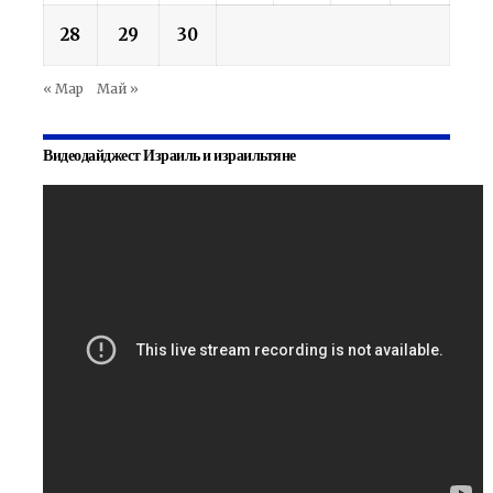
28
29
30
« Мар
Май »
Видеодайджест Израиль и израильтяне