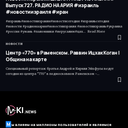
Выпуск 727. РАДИО НААРИЯ #израиль
#новостиизраиля #иран
#израиль#новостиизраиля#новостисегодня #израильсегодня
#новости #радионаария#новостиизраиля #новостиизраиль#украина
#россия #умань #паломники #иерусалим#цах... Read More ​
НОВОСТИ
Центр «770» в Раменском. Раввин Ицхак Коган |
Община на карте
Специальный репортаж братья Андрей и Кирилл Эйхфусы ведут
сегодня из центра "770" в подмосковном Раменском -…
М
ы влияем на миллионы пользователей и являемся