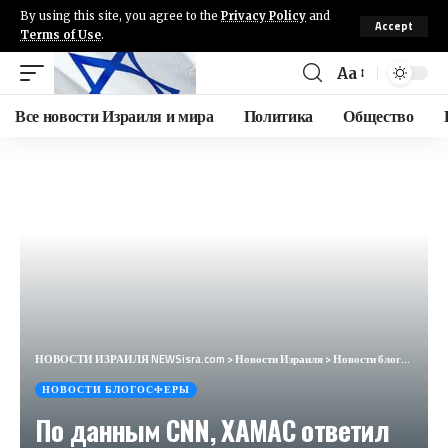
By using this site, you agree to the
Privacy Policy
and
Accept
Terms of Use
.
Aa
Все новости Израиля и мира
Политика
Общество
НОВОСТИ ИЗРАИЛЯ NEWSisra.com
>
Новости Израиля
>
Новости блогосферы
НОВОСТИ БЛОГОСФЕРЫ
По данным CNN, ХАМАС ответил