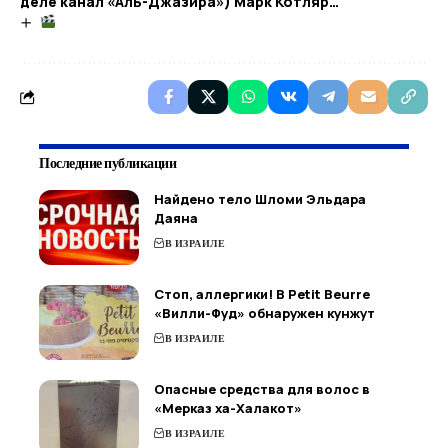
деле канал «Аль-Джазира») Марк Котляр…
Последние публикации
Найдено тело Шломи Эльдара
Даяна
В ИЗРАИЛЕ
Стоп, аллергики! В Petit Beurre
«Вилли-Фуд» обнаружен кунжут
В ИЗРАИЛЕ
Опасные средства для волос в
«Мерказ ха-Халакот»
В ИЗРАИЛЕ