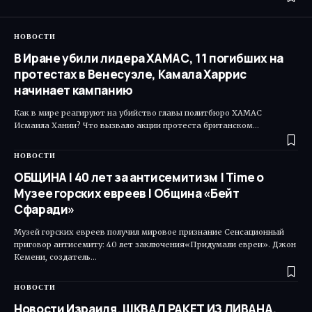
НОВОСТИ
В Иране убили лидера ХАМАС, 11 погибших на
протестах в Венесуэле, Камала Харрис
начинает кампанию
Как в мире реагируют на убийство главы политбюро ХАМАС
Исмаила Хании? Что вызвало акции протеста британском…
НОВОСТИ
ОБЩИНА | 40 лет за антисемитизм | Time o
Музее горских евреев | Община «Бейт
Сфаради»
Музей горских евреев получил мировое признание Сенсационный
приговор антисемиту: 40 лет заключения«Придумали евреи». Джон
Кемени, создатель…
НОВОСТИ
Новости Израиля. ШКВАЛ РАКЕТ ИЗ ЛИВАНА.