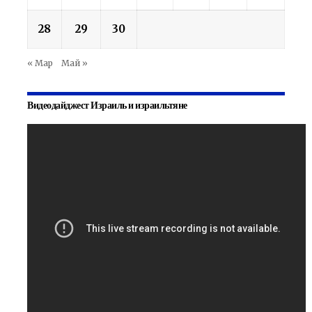
28
29
30
« Мар
Май »
Видеодайджест Израиль и израильтяне