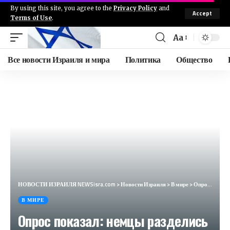
By using this site, you agree to the
Privacy Policy
and
Accept
Terms of Use
.
Aa
Все новости Израиля и мира
Политика
Общество
НОВОСТИ ИЗРАИЛЯ NEWSisra.com
>
Новости Израиля
>
В мире
>
Опрос показал: немцы разделись на две группы. Обе очень боятся Путина (Focus, Германия)
В МИРЕ
Опрос показал: немцы разделись