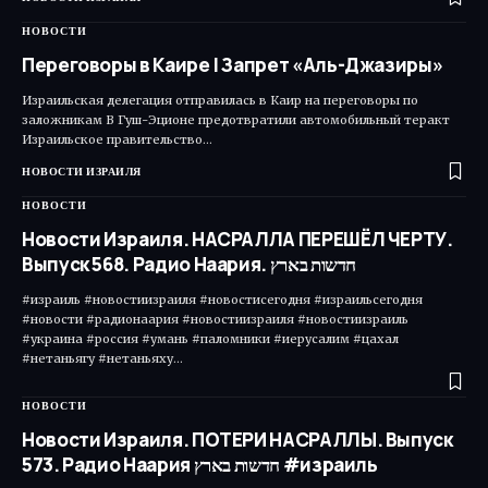
НОВОСТИ
Переговоры в Каире | Запрет «Аль-Джазиры»
Израильская делегация отправилась в Каир на переговоры по
заложникам В Гуш-Эционе предотвратили автомобильный теракт
Израильское правительство…
НОВОСТИ ИЗРАИЛЯ
НОВОСТИ
Новости Израиля. НАСРАЛЛА ПЕРЕШЁЛ ЧЕРТУ.
Выпуск 568. Радио Наария. חדשות בארץ
#израиль #новостиизраиля #новостисегодня #израильсегодня
#новости #радионаария #новостиизраиля #новостиизраиль
#украина #россия #умань #паломники #иерусалим #цахал
#нетаньягу #нетаньяху…
НОВОСТИ
Новости Израиля. ПОТЕРИ НАСРАЛЛЫ. Выпуск
573. Радио Наария חדשות בארץ #израиль