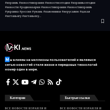
#израиль #новостиизраиля #новостисегодня #израильсегодня
#новости #радионаария #новостиизраиля #новостиизраиль
#украина #россия #умань #паломники #иерусалим #цахал
#нетаньягу #нетаньяху…
М
ы влияем на миллионы пользователей и являемся
сетью новостей стиля жизни и передовых технологий
номер один в мире.
Категории
Быстрые ссылки
ВСЕ НОВОСТИ ИЗРАИЛЯ И
ВСЕ НОВОСТИ ИЗРАИЛЯ И