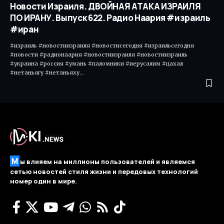
Новости Израиля. ДВОЙНАЯ АТАКА ИЗРАИЛЯ
ПО ИРАНУ. Выпуск 622. Радио Наария #израиль
#иран
#израиль #новостиизраиля #новостисегодня #израильсегодня
#новости #радионаария #новостиизраиля #новостиизраиль
#украина #россия #умань #паломники #иерусалим #цахал
#нетаньягу #нетаньяху…
М
ы влияем на миллионы пользователей и являемся
сетью новостей стиля жизни и передовых технологий
номер один в мире.