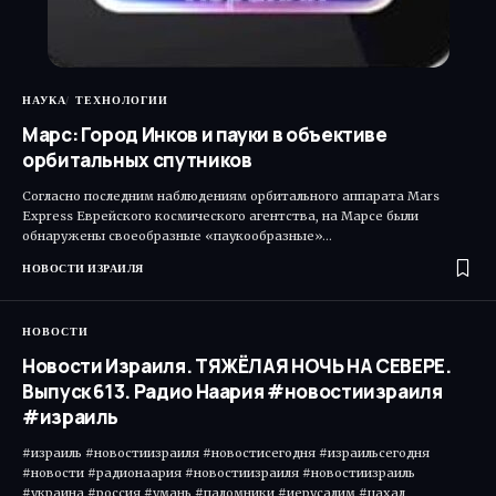
НАУКА
ТЕХНОЛОГИИ
Марс: Город Инков и пауки в объективе
орбитальных спутников
Согласно последним наблюдениям орбитального аппарата Mars
Express Еврейского космического агентства, на Марсе были
обнаружены своеобразные «паукообразные»…
НОВОСТИ ИЗРАИЛЯ
НОВОСТИ
Новости Израиля. ТЯЖЁЛАЯ НОЧЬ НА СЕВЕРЕ.
Выпуск 613. Радио Наария #новостиизраиля
#израиль
#израиль #новостиизраиля #новостисегодня #израильсегодня
#новости #радионаария #новостиизраиля #новостиизраиль
#украина #россия #умань #паломники #иерусалим #цахал