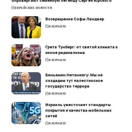
опровергают семейную легенду Сергея Юрского
ЕВРЕЙСКИЕ НОВОСТИ
Возвращение Софы Ландвер
В ИЗРАИЛЕ
Грета Тунберг: от святой климата к
иконе радикализма
В ИЗРАИЛЕ
Биньямин Нетаниягу: Мы не
создадим тут палестинское
государство террора
В ИЗРАИЛЕ
Израиль ужесточает стандарты
покрытия и качества мобильных
сетей
В ИЗРАИЛЕ