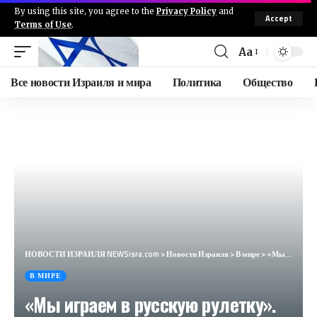
By using this site, you agree to the
Privacy Policy
and
Accept
Terms of Use
.
Aa
Все новости Израиля и мира
Политика
Общество
НОВОСТИ ИЗРАИЛЯ NEWSisra.com
>
Новости Израиля
>
В мире
>
«Мы играем в русскую рулетку». Грант Шэппс оценил боеспособность НАТО (The Telegraph UK, Великобритания)
В МИРЕ
«Мы играем в русскую рулетку».