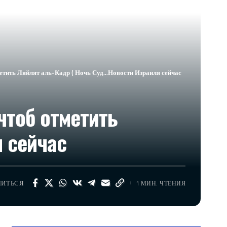
етить Ляйлят аль-Кадр ( Ночь Суд…​Новости Израиля сейчас
чтоб отметить
 сейчас
ЛИТЬСЯ
1 МИН. ЧТЕНИЯ