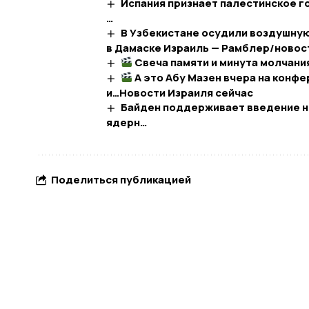
Испания признает палестинское г
…
В Узбекистане осудили воздушную
в Дамаске Израиль — Рамблер/новости
Свеча памяти и минута молчани
А это Абу Мазен вчера на конфе
и…​Новости Израиля сейчас
Байден поддерживает введение но
ядерн…
Поделиться публикацией