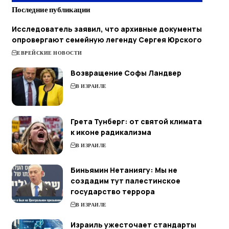
Последние публикации
Исследователь заявил, что архивные документы
опровергают семейную легенду Сергея Юрского
ЕВРЕЙСКИЕ НОВОСТИ
Возвращение Софы Ландвер
В ИЗРАИЛЕ
Грета Тунберг: от святой климата
к иконе радикализма
В ИЗРАИЛЕ
Биньямин Нетаниягу: Мы не
создадим тут палестинское
государство террора
В ИЗРАИЛЕ
Израиль ужесточает стандарты