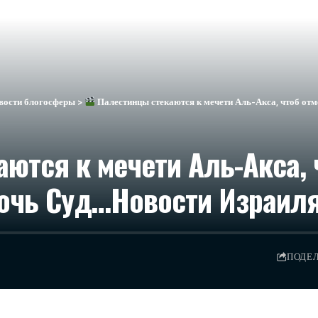
вости блогосферы
>
Палестинцы стекаются к мечети Аль-Акса, чтоб отм
ются к мечети Аль-Акса, 
очь Суд…​Новости Израиля
ПОДЕ