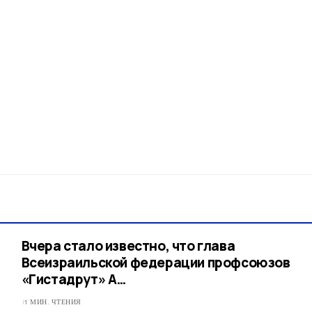
Вчера стало известно, что глава
Всеизраильской федерации профсоюзов
«Гистадрут» А…
1 МИН. ЧТЕНИЯ