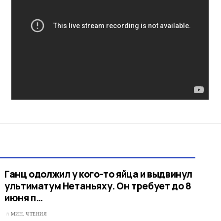
Ганц одолжил у кого-то яйца и выдвинул
ультиматум Нетаньяху. Он требует до 8
июня п…
1 МИН. ЧТЕНИЯ