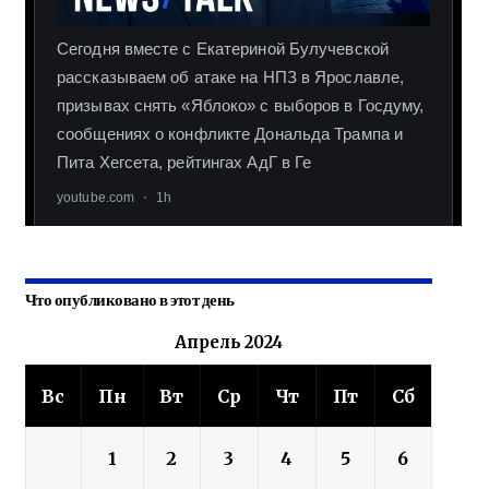
Что опубликовано в этот день
Апрель 2024
Вс
Пн
Вт
Ср
Чт
Пт
Сб
1
2
3
4
5
6