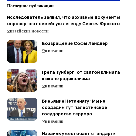
Последние публикации
Исследователь заявил, что архивные документы
опровергают семейную легенду Сергея Юрского
ЕВРЕЙСКИЕ НОВОСТИ
Возвращение Софы Ландвер
В ИЗРАИЛЕ
Грета Тунберг: от святой климата
к иконе радикализма
В ИЗРАИЛЕ
Биньямин Нетаниягу: Мы не
создадим тут палестинское
государство террора
В ИЗРАИЛЕ
Израиль ужесточает стандарты