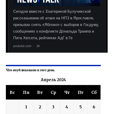
Что опубликовано в этот день
Апрель 2024
Вс
Пн
Вт
Ср
Чт
Пт
Сб
1
2
3
4
5
6