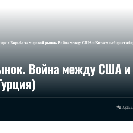
мире
>
Борьба за мировой рынок. Война между США и Китаем набирает оборо
ынок. Война между США и
Турция)
ПОДЕ