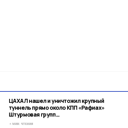
ЦАХАЛ нашел и уничтожил крупный
туннель прямо около КПП «Рафиах»
Штурмовая групп…
1 МИН. ЧТЕНИЯ