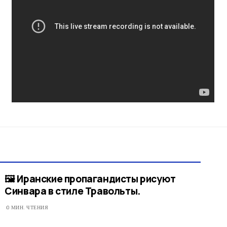
🖼 Иранские пропагандисты рисуют
Синвара в стиле Травольты.
0 МИН. ЧТЕНИЯ