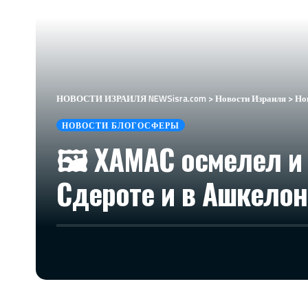
НОВОСТИ ИЗРАИЛЯ NEWSisra.com
>
Новости Израиля
>
Но
НОВОСТИ БЛОГОСФЕРЫ
🖼 ХАМАС осмелел и
Сдероте и в Ашкелон