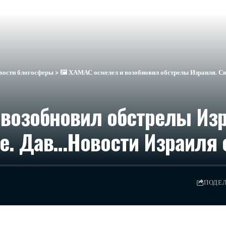
вости блогосферы
>
🖼 ХАМАС осмелел и возобновил обстрелы Израиля. Си
 возобновил обстрелы Изр
е. Дав…​Новости Израиля 
ПОДЕ