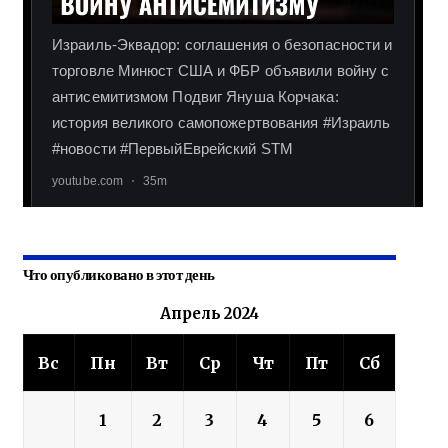
Что опубликовано в этот день
Апрель 2024
Вс
Пн
Вт
Ср
Чт
Пт
Сб
1
2
3
4
5
6