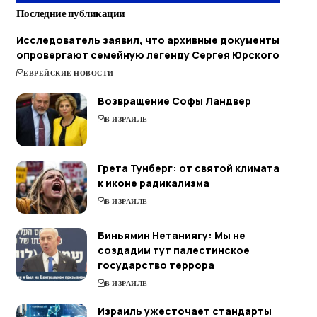
Последние публикации
Исследователь заявил, что архивные документы
опровергают семейную легенду Сергея Юрского
ЕВРЕЙСКИЕ НОВОСТИ
Возвращение Софы Ландвер
В ИЗРАИЛЕ
Грета Тунберг: от святой климата
к иконе радикализма
В ИЗРАИЛЕ
Биньямин Нетаниягу: Мы не
создадим тут палестинское
государство террора
В ИЗРАИЛЕ
Израиль ужесточает стандарты