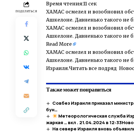
Время чтения:
11 сек
ХАМАС осмелел и возобновил обс
ПОДЕЛИТЬСЯ
Ашкелоне. Давненько такого не б
ХАМАС осмелел и возобновил обс
Ашкелоне. Давненько такого не б
Read More
ХАМАС осмелел и возобновил обс
Ашкелоне. Давненько такого не 
Израиля.Читать все подряд Ново
Также может понравиться
Совбез Израиля приказал министр
бун…
Метеорологическая служба Из
жаркая … вкл . 21.04.2024 в 12:33​Но
На севере Израиля вновь объявил