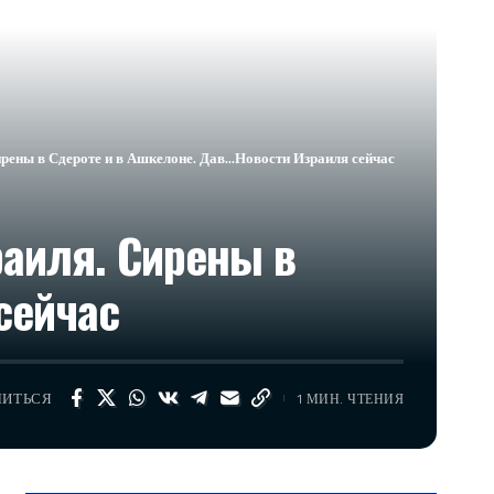
рены в Сдероте и в Ашкелоне. Дав…​Новости Израиля сейчас
аиля. Сирены в
сейчас
ЛИТЬСЯ
1 МИН. ЧТЕНИЯ