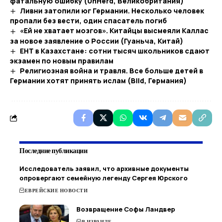
фатальную ошибку (UnHerd, Великобритания)
Ливни затопили юг Германии. Несколько человек
пропали без вести, один спасатель погиб
«Ей не хватает мозгов». Китайцы высмеяли Каллас
за новое заявление о России (Гуаньча, Китай)
ЕНТ в Казахстане: сотни тысяч школьников сдают
экзамен по новым правилам
Религиозная война и травля. Все больше детей в
Германии хотят принять ислам (Bild, Германия)
Последние публикации
Исследователь заявил, что архивные документы
опровергают семейную легенду Сергея Юрского
ЕВРЕЙСКИЕ НОВОСТИ
Возвращение Софы Ландвер
В ИЗРАИЛЕ