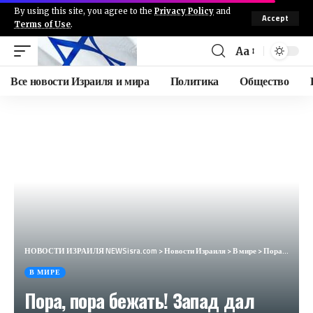
By using this site, you agree to the
Privacy Policy
and
Accept
Terms of Use
.
Aa
Все новости Израиля и мира
Политика
Общество
НОВОСТИ ИЗРАИЛЯ NEWSisra.com
>
Новости Израиля
>
В мире
>
Пора, пора бежать! Запад дал Киеву время до лета
В МИРЕ
Пора, пора бежать! Запад дал