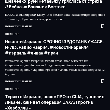
Шевченко: руки Нетаньяху тряслись от страха
// Война на Ближнем Востоке
ЦАХАЛ ликвидировал главу «Хезболлы» и начал наземную операцию
в Ливане, а Иран нанес «удар мести» по…
НОВОСТИ ИЗРАИЛЯ
НОВОСТИ
Новости Израиля. СРОЧНО! ЭРДОГАН В УЖАСЕ.
№783. Радио Наария. #новостиизраиля
#израиль #ливан #иран
#новостиизраиля #израиль #иран #газа #новостисегодня
#израильсегодня #новости #радионаария #новостиизраиля
#новостиизраиль #украина #россия #умань #паломники #иерусалим
#цахал…
НОВОСТИ ИЗРАИЛЯ
НОВОСТИ
Теракт в Израиле, новое ПРО от США, туннели в
Ливане: как идет операция ЦАХАЛ против
«Хезболлы»