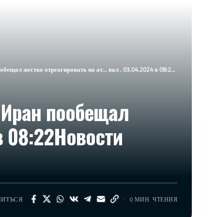
отреагировать на ат… вкл . 03.04.2024 в 08:22​Новости Израиля сейчас
 Иран пообещал
в 08:22​Новости
ЛИТЬСЯ
0 МИН. ЧТЕНИЯ