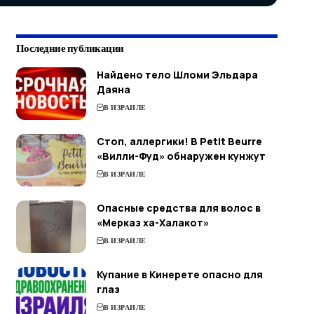
Последние публикации
Найдено тело Шломи Эльдара
Даяна
В ИЗРАИЛЕ
Стоп, аллергики! В Petit Beurre
«Вилли-Фуд» обнаружен кунжут
В ИЗРАИЛЕ
Опасные средства для волос в
«Мерказ ха-Халакот»
В ИЗРАИЛЕ
Купание в Кинерете опасно для
глаз
В ИЗРАИЛЕ