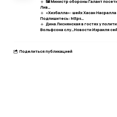
🖼 Министр обороны Галант посет
Лив…
«Хизбалла»: шейх Хасан Насралла
Подпишитесь: https…
Дина Лиснянская в гостях у полит
Вольфсона слу…​Новости Израиля се
Поделиться публикацией