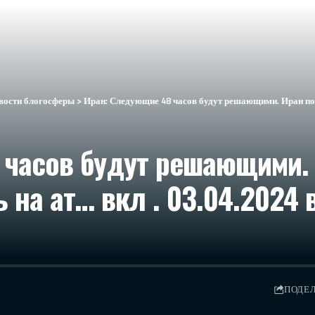
вости блогосферы
>
Иран: Следующие 48 часов будут решающими. Иран пообещал жестко 
 часов будут решающими.
 на ат… вкл . 03.04.2024 
ПОДЕ