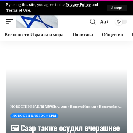
By using this site, you agree to the
Privacy Policy
and
Accept
Terms of Use
.
Aa
Все новости Израиля и мира
Политика
Общество
НОВОСТИ ИЗРАИЛЯ NEWSisra.com
>
Новости Израиля
>
Новости блогосферы
НОВОСТИ БЛОГОСФЕРЫ
🖼 Саар также осудил вчерашнее