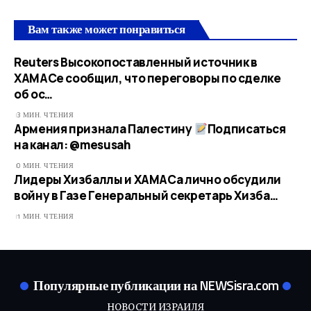
Вам также может понравиться
Reuters Высокопоставленный источник в
ХАМАСе сообщил, что переговоры по сделке
об ос…
3 МИН. ЧТЕНИЯ
Армения признала Палестину
Подписаться
на канал: @mesusah
0 МИН. ЧТЕНИЯ
Лидеры Хизбаллы и ХАМАСа лично обсудили
войну в Газе Генеральный секретарь Хизба…
1 МИН. ЧТЕНИЯ
Популярные публикации на NEWSisra.com
НОВОСТИ ИЗРАИЛЯ