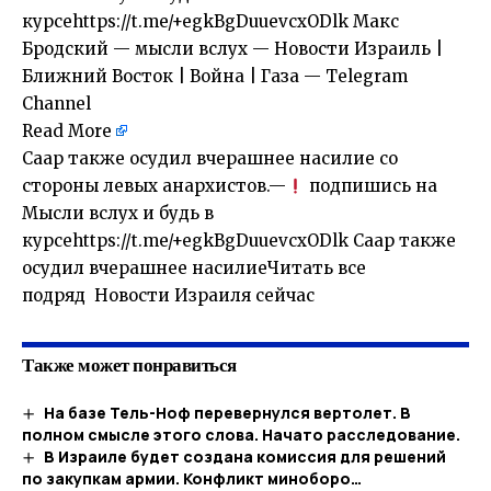
курсеhttps://t.me/+egkBgDuuevcxODlk Макс
Бродский — мысли вслух — Новости Израиль |
Ближний Восток | Война | Газа — Telegram
Channel
Read More
Саар также осудил вчерашнее насилие со
стороны левых анархистов.—
подпишись на
Мысли вслух и будь в
курсеhttps://t.me/+egkBgDuuevcxODlk Саар также
осудил вчерашнее насилиеЧитать все
подряд Новости Израиля сейчас
Также может понравиться
На базе Тель-Ноф перевернулся вертолет. В
полном смысле этого слова. Начато расследование.
В Израиле будет создана комиссия для решений
по закупкам армии. Конфликт миноборо…