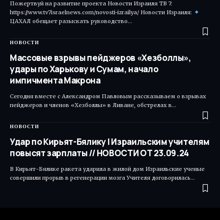
Пожертвуй на развитие проекта Новости Израиля ТВ 7:
https://www.tv7israelnews.com/novosti-izrailya/ Новости Израиля:
ЦАХАЛ обещает разыскать руководство…
НОВОСТИ
Массовые взрывы пейджеров «Хезболлы»,
удары по Харькову и Сумам, начало
импичмента Макрона
Сегодня вместе с Александром Павловым рассказываем о взрывах
пейджеров и членов «Хезболлы» в Ливане, обстрелах в…
НОВОСТИ
Удар по Кирьят-Бялику | Израильским учителям
повысят зарплаты // НОВОСТИ ОТ 23.09.24
В Кирьят-Бялике ракета ударила в жилой дом Израильские ученые
совершили прорыв в регенерации мозга Учителя договорилась…