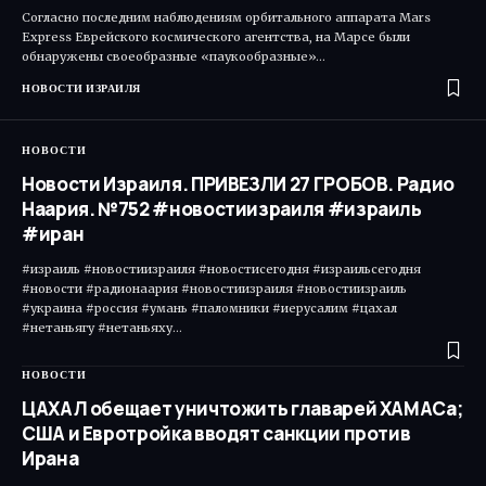
Согласно последним наблюдениям орбитального аппарата Mars
Express Еврейского космического агентства, на Марсе были
обнаружены своеобразные «паукообразные»…
НОВОСТИ ИЗРАИЛЯ
НОВОСТИ
Новости Израиля. ПРИВЕЗЛИ 27 ГРОБОВ. Радио
Наария. №752 #новостиизраиля #израиль
#иран
#израиль #новостиизраиля #новостисегодня #израильсегодня
#новости #радионаария #новостиизраиля #новостиизраиль
#украина #россия #умань #паломники #иерусалим #цахал
#нетаньягу #нетаньяху…
НОВОСТИ
ЦАХАЛ обещает уничтожить главарей ХАМАСа;
США и Евротройка вводят санкции против
Ирана