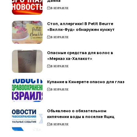
Даяна
В ИЗРАИЛЕ
Стоп, аллергики! В Petit Beurre
«Вилли-Фуд» обнаружен кунжут
В ИЗРАИЛЕ
Опасные средства для волос в
«Мерказ ха-Халакот»
В ИЗРАИЛЕ
Купание в Кинерете опасно для глаз
В ИЗРАИЛЕ
Объявлено о обязательном
кипячении воды в поселке Яциц
В ИЗРАИЛЕ