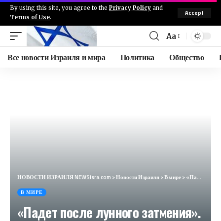
By using this site, you agree to the
Privacy Policy
and
Accept
Terms of Use
.
Aa
Все новости Израиля и мира
Политика
Общество
НОВОСТИ ИЗРАИЛЯ NEWSisra.com
>
Новости Израиля
>
В мире
>
«Падет после лунного затмения». Индусы предсказали скорую судьбу Украины (Times of India, Индия)
В МИРЕ
«Падет после лунного затмения».