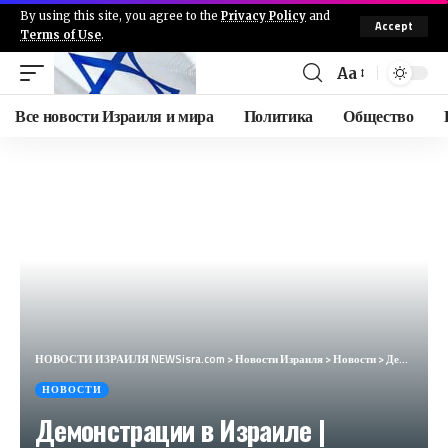
By using this site, you agree to the
Privacy Policy
and
Accept
Terms of Use
.
Aa
Все новости Израиля и мира
Политика
Общество
НОВОСТИ ИЗРАИЛЯ NEWSisra.com
>
Новости Израиля
>
Новости
>
Демонстрации в Израиле | Осквернение синагоги в Англии
НОВОСТИ
Демонстрации в Израиле |