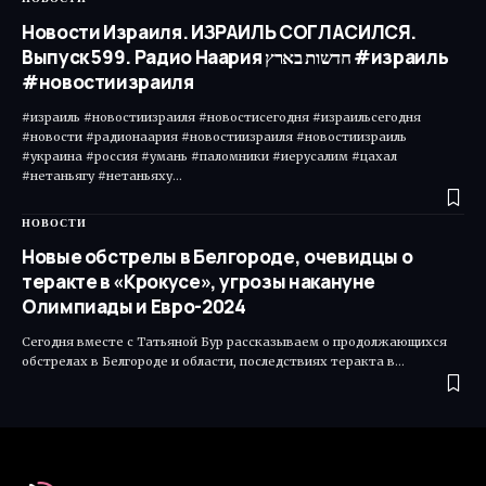
Новости Израиля. ИЗРАИЛЬ СОГЛАСИЛСЯ.
Выпуск 599. Радио Наария חדשות בארץ #израиль
#новостиизраиля
#израиль #новостиизраиля #новостисегодня #израильсегодня
#новости #радионаария #новостиизраиля #новостиизраиль
#украина #россия #умань #паломники #иерусалим #цахал
#нетаньягу #нетаньяху…
НОВОСТИ
Новые обстрелы в Белгороде, очевидцы о
теракте в «Крокусе», угрозы накануне
Олимпиады и Евро-2024
Сегодня вместе с Татьяной Бур рассказываем о продолжающихся
обстрелах в Белгороде и области, последствиях теракта в…