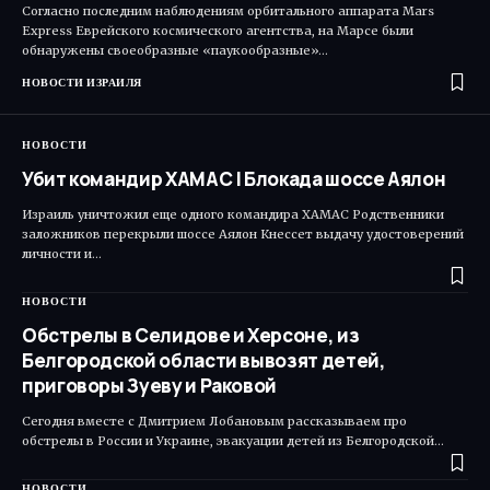
Согласно последним наблюдениям орбитального аппарата Mars
Express Еврейского космического агентства, на Марсе были
обнаружены своеобразные «паукообразные»…
НОВОСТИ ИЗРАИЛЯ
НОВОСТИ
Убит командир ХАМАС | Блокада шоссе Аялон
Израиль уничтожил еще одного командира ХАМАС Родственники
заложников перекрыли шоссе Аялон Кнессет выдачу удостоверений
личности и…
НОВОСТИ
Обстрелы в Селидове и Херсоне, из
Белгородской области вывозят детей,
приговоры Зуеву и Раковой
Сегодня вместе с Дмитрием Лобановым рассказываем про
обстрелы в России и Украине, эвакуации детей из Белгородской…
НОВОСТИ