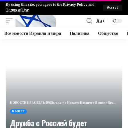
By using this site, you agree to the
Privacy Policy
and
Accept
Terms of Use
.
Aa
Все новости Израиля и мира
Политика
Общество
НОВОСТИ ИЗРАИЛЯ NEWSisra.com
>
Новости Израиля
>
В мире
>
Дружба с Россией будет укрепляться. Китай четко расставил приоритеты (The Guardian, Великобритания)
В МИРЕ
Дружба с Россией будет