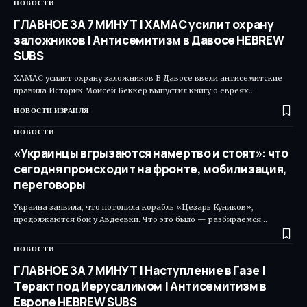
НОВОСТИ
ГЛАВНОЕ ЗА 7 МИНУТ | ХАМАС усилит охрану
заложников | Антисемитизм в Давосе HEBREW
SUBS
ХАМАС усилит охрану заложников В Давосе ввели антисемитские
правила Историк Моисей Беккер выпустил книгу о евреях…
НОВОСТИ ИЗРАИЛЯ
НОВОСТИ
«Украинцы вгрызаются намертво и стоят»: что
сегодня происходит на фронте, мобилизация,
переговоры
Украина заявила, что потопила корабль «Цезарь Куников»,
продолжаются бои у Авдеевки. Что это было — разбираемся…
НОВОСТИ
ГЛАВНОЕ ЗА 7 МИНУТ | Наступление в Газе |
Теракт под Иерусалимом | Антисемитизм в
Европе HEBREW SUBS