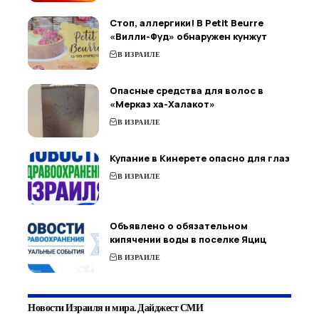
Стоп, аллергики! В Petit Beurre
«Вилли-Фуд» обнаружен кунжут
В ИЗРАИЛЕ
Опасные средства для волос в
«Мерказ ха-Халакот»
В ИЗРАИЛЕ
Купание в Кинерете опасно для глаз
В ИЗРАИЛЕ
Объявлено о обязательном
кипячении воды в поселке Яциц
В ИЗРАИЛЕ
Новости Израиля и мира. Дайджест СМИ