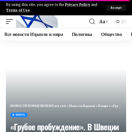
By using this site, you agree to the
Privacy Policy
and
Accept
Terms of Use
.
Aa
Все новости Израиля и мира
Политика
Общество
НОВОСТИ ИЗРАИЛЯ NEWSisra.com
>
Новости Израиля
>
В мире
>
«Грубое пробуждение». В Швеции осознали, к чему сводится членство в НАТО (Proletären, Швеция)
В МИРЕ
«Грубое пробуждение». В Швеции