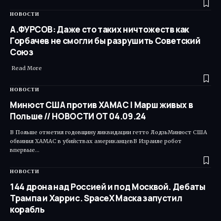
НОВОСТИ
А.ФУРСОВ: Даже сто таких ничтожеств как
Горбачев не смогли бы разрушить Советский
Союз
Read More ​
НОВОСТИ
Минюст США против ХАМАС | Марш живых в
Польше // НОВОСТИ ОТ 04.09.24
В Польше отметил годовщину ликвидации гетто ЛодзьМинюст США
обвинил ХАМАС в убийствах американцевВ Израиле робот
впервые…
НОВОСТИ
144 дрона над Россией и под Москвой. Дебаты
Трампа и Харрис. SpaceX Маска запустил
корабль