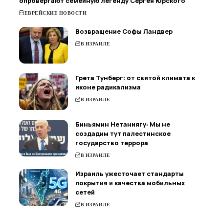
опровергают семейную легенду Сергея Юрского
ЕВРЕЙСКИЕ НОВОСТИ
Возвращение Софы Ландвер
В ИЗРАИЛЕ
Грета Тунберг: от святой климата к
иконе радикализма
В ИЗРАИЛЕ
Биньямин Нетаниягу: Мы не
создадим тут палестинское
государство террора
В ИЗРАИЛЕ
Израиль ужесточает стандарты
покрытия и качества мобильных
сетей
В ИЗРАИЛЕ