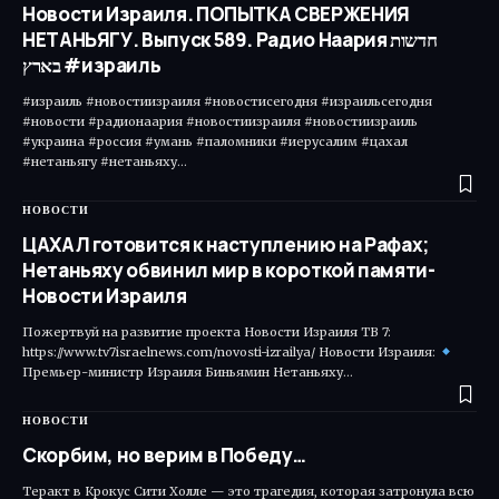
Новости Израиля. ПОПЫТКА СВЕРЖЕНИЯ
НЕТАНЬЯГУ. Выпуск 589. Радио Наария חדשות
בארץ #израиль
#израиль #новостиизраиля #новостисегодня #израильсегодня
#новости #радионаария #новостиизраиля #новостиизраиль
#украина #россия #умань #паломники #иерусалим #цахал
#нетаньягу #нетаньяху…
НОВОСТИ
ЦАХАЛ готовится к наступлению на Рафах;
Нетаньяху обвинил мир в короткой памяти-
Новости Израиля
Пожертвуй на развитие проекта Новости Израиля ТВ 7:
https://www.tv7israelnews.com/novosti-izrailya/ Новости Израиля:
Премьер-министр Израиля Биньямин Нетаньяху…
НОВОСТИ
Скорбим, но верим в Победу…
Теракт в Крокус Сити Холле — это трагедия, которая затронула всю