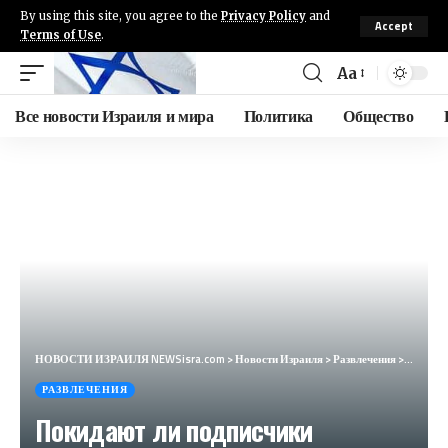
By using this site, you agree to the
Privacy Policy
and
Accept
Terms of Use
.
Aa
Все новости Израиля и мира
Политика
Общество
НОВОСТИ ИЗРАИЛЯ NEWSisra.com
>
Новости Израиля
>
Развлечения
>
Покидаю
РАЗВЛЕЧЕНИЯ
Покидают ли подписчики