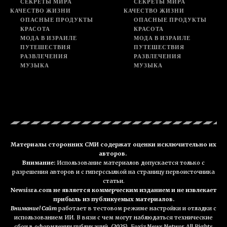
СЕКРЕТЫ МИРА
СЕКРЕТЫ МИРА
КАЧЕСТВО ЖИЗНИ
КАЧЕСТВО ЖИЗНИ
ОПАСНЫЕ ПРОДУКТЫ
ОПАСНЫЕ ПРОДУКТЫ
КРАСОТА
КРАСОТА
МОДА В ИЗРАИЛЕ
МОДА В ИЗРАИЛЕ
ПУТЕШЕСТВИЯ
ПУТЕШЕСТВИЯ
РАЗВЛЕЧЕНИЯ
РАЗВЛЕЧЕНИЯ
МУЗЫКА
МУЗЫКА
Материалы сторонних СМИ содержат оценки исключительно их
авторов.
Внимание:
Использование материалов допускается только с
разрешения авторов и с гиперссылкой на страницу первоисточника
статьи.
Newsisra.com не является коммерческим изданием и не извлекает
прибыль из публикуемых материалов.
Внимание! Сайт
работает в тестовом режиме настройки и отладки с
использованием ИИ. В вязи с чем могут наблюдаться технические
сбои в оформлении публикаций.
(2025)
. Foxiz News Networ All Rights